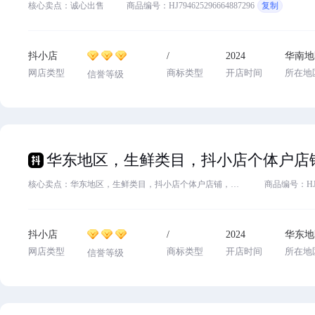
核心卖点：诚心出售
商品编号：HJ794625296664887296
复制
抖小店
/
2024
华南地
网店类型
商标类型
开店时间
所在地
信誉等级
核心卖点：华东地区，生鲜类目，抖小店个体户店铺，金牌3，卖家配合过户，2024年入驻，诚心出售，需要滴滴客服
商品编号：HJ78
抖小店
/
2024
华东地
网店类型
商标类型
开店时间
所在地
信誉等级