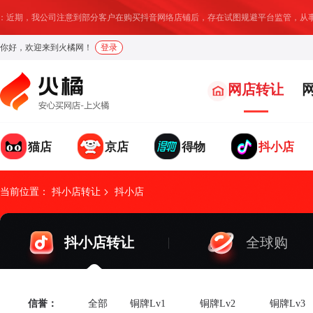
近期，我公司注意到部分客户在购买抖音网络店铺后，存在试图规避平台监管，从事违
你好，欢迎来到火橘网！
登录
网店转让
猫店
京店
得物
抖小店
我要求购
我要出售
发布求购信息，找店速度
温馨提示：
店铺成交后我们将收取部分服务费用
提升95%
当前位置：
抖小店转让
抖小店
求购类型
网店类型
请选择
请选择
*
*
抖小店转让
全球购
具体诉求
网店地址
*
*
信誉：
全部
铜牌Lv1
铜牌Lv2
铜牌Lv3
网店名称