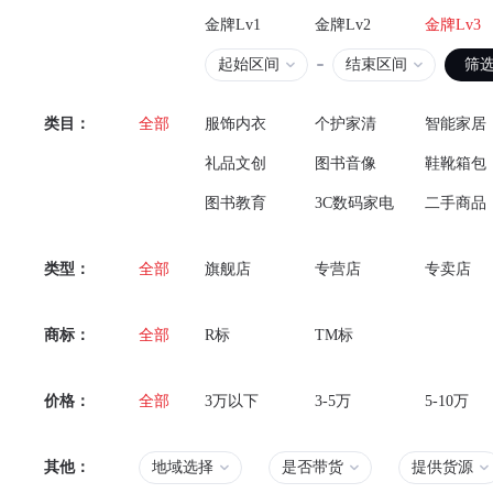
*
金牌Lv1
金牌Lv2
金牌Lv3
起始区间
结束区间
筛
联系方式
手机号码
*
*
类目：
全部
服饰内衣
个护家清
智能家居
礼品文创
图书音像
鞋靴箱包
图书教育
3C数码家电
二手商品
类型：
全部
旗舰店
专营店
专卖店
商标：
全部
R标
TM标
价格：
全部
3万以下
3-5万
5-10万
其他：
地域选择
是否带货
提供货源