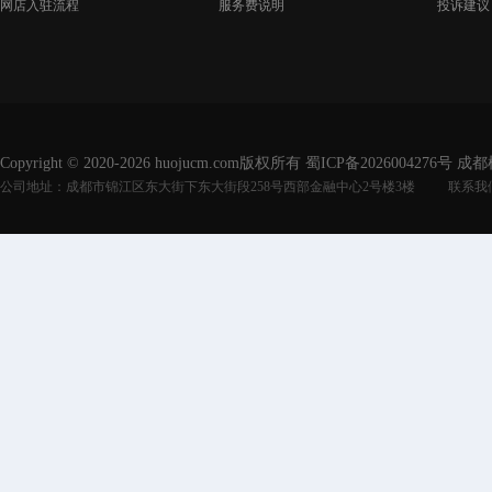
网店入驻流程
服务费说明
投诉建议
Copyright © 2020-2026 huojucm.com版权所有
蜀ICP备2026004276号
成都
公司地址：成都市锦江区东大街下东大街段258号西部金融中心2号楼3楼
联系我们：