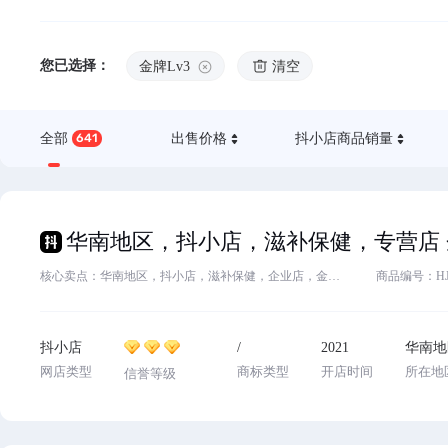
您已选择：
金牌Lv3
清空
全部
641
出售价格
抖小店商品销量
核心卖点：华南地区，抖小店，滋补保健，企业店，金牌3,2021入驻，欢迎滴滴客服
商品编号：HJ76
抖小店
/
2021
华南地
网店类型
商标类型
开店时间
所在地
信誉等级