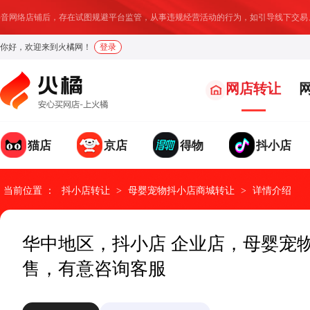
音网络店铺后，存在试图规避平台监管，从事违规经营活动的行为，如引导线下交易、
你好，欢迎来到火橘网！
登录
网店转让
猫店
京店
得物
抖小店
我要求购
我要出售
发布求购信息，找店速度
温馨提示：
店铺成交后我们将收取部分服务费用
提升95%
当前位置 ：
抖小店转让
>
母婴宠物抖小店商城转让
>
详情介绍
求购类型
网店类型
请选择
请选择
*
*
华中地区，抖小店 企业店，母婴宠物
售，有意咨询客服
具体诉求
网店地址
*
*
网店名称