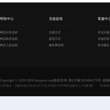
帮助中心
充值提现
客服中
网店出售流程
充值方式
常见问题
网店购买流程
提现方式
在线问答
网店入驻流程
服务费说明
投诉建议
Copyright © 2020-2026 huojucm.com版权所有
蜀ICP备2026004276号
成都
公司地址：成都市锦江区东大街下东大街段258号西部金融中心2号楼3楼
联系我们：