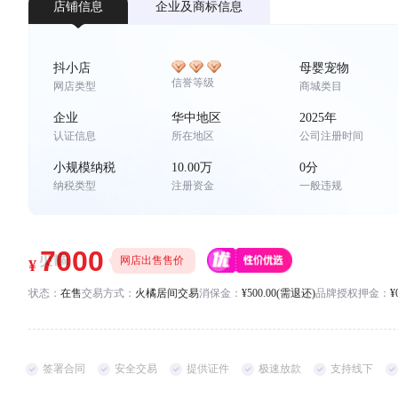
*
店铺信息
企业及商标信息
联系方式
手机号码
*
*
抖小店
母婴宠物
信誉等级
网店类型
商城类目
企业
华中地区
2025年
认证信息
所在地区
公司注册时间
小规模纳税
10.00万
0分
纳税类型
注册资金
一般违规
网店出售售价
状态：
在售
交易方式：
火橘居间交易
消保金：
¥500.00(需退还)
品牌授权押金：
¥
签署合同
安全交易
提供证件
极速放款
支持线下