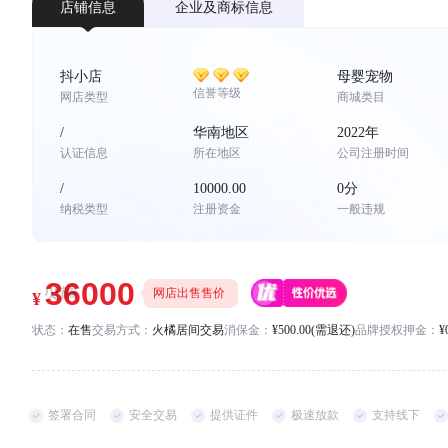
*
店铺信息
企业及商标信息
联系方式
手机号码
*
*
抖小店
母婴宠物
信誉等级
网店类型
商城类目
/
华南地区
2022年
认证信息
所在地区
公司注册时间
/
10000.00
0分
纳税类型
注册资金
一般违规
网店出售售价
状态：
在售
交易方式：
火橘居间交易
消保金：
¥500.00(需退还)
品牌授权押金：
¥
签署合同
安全交易
提供证件
极速放款
支持线下