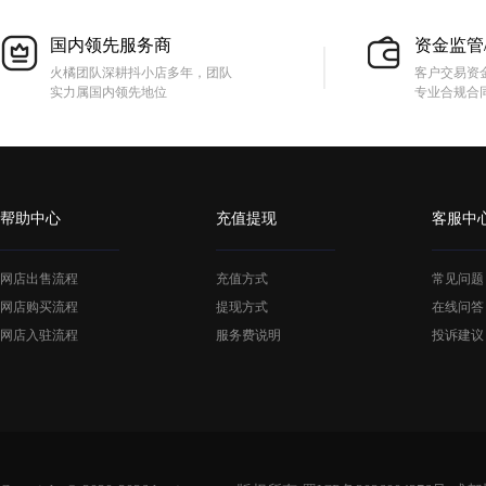
国内领先服务商
资金监管
火橘团队深耕抖小店多年，团队
客户交易资
实力属国内领先地位
专业合规合
帮助中心
充值提现
客服中
网店出售流程
充值方式
常见问题
网店购买流程
提现方式
在线问答
网店入驻流程
服务费说明
投诉建议