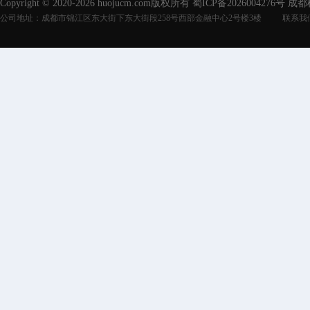
Copyright © 2020-2026 huojucm.com版权所有
蜀ICP备2026004276号
成都
公司地址：成都市锦江区东大街下东大街段258号西部金融中心2号楼3楼
联系我们：