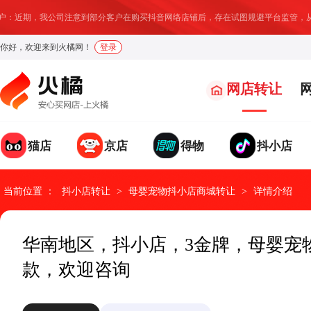
：近期，我公司注意到部分客户在购买抖音网络店铺后，存在试图规避平台监管，从
你好，欢迎来到火橘网！
登录
网店转让
猫店
京店
得物
抖小店
我要求购
我要出售
发布求购信息，找店速度
温馨提示：
店铺成交后我们将收取部分服务费用
提升95%
当前位置 ：
抖小店转让
>
母婴宠物抖小店商城转让
>
详情介绍
求购类型
网店类型
请选择
请选择
*
*
华南地区，抖小店，3金牌，母婴宠
款，欢迎咨询
具体诉求
网店地址
*
*
网店名称