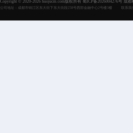
Copyright © 2020-2026 huojucm.com版权所有
蜀ICP备2026004276号
成都
公司地址：成都市锦江区东大街下东大街段258号西部金融中心2号楼3楼
联系我们：