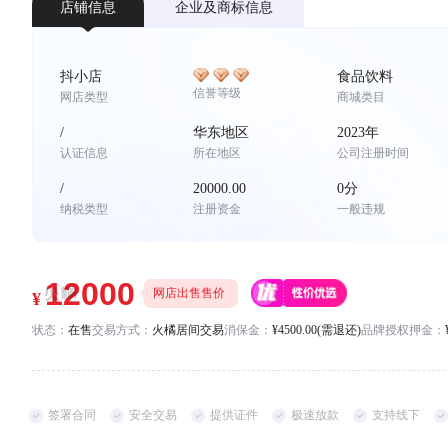
*
店铺信息
企业及商标信息
联系方式
手机号码
*
*
抖小店
食品饮料
信誉等级
网店类型
商城类目
/
华东地区
2023年
认证信息
所在地区
公司注册时间
/
20000.00
0分
纳税类型
注册资金
一般违规
网店出售售价
状态：
在售
交易方式：
火橘居间交易
消保金：
¥4500.00(需退还)
品牌授权押金：
签署合同
安全交易
提供证件
极速放款
支持线下