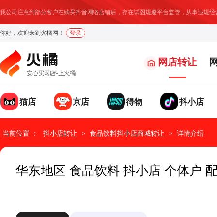
我公司注意到部分客户在购买抖音网络店铺后，存在试图规避平台监管，从事违规经营
你好，欢迎来到火橘网！
登录
网店转让
猫店
京店
得物
抖小店
我要求购
我要出售
发布求购信息，找店速度
温馨提示：
店铺成交后我们将收取部分服务费用
提升95%
当前位置 ：
抖小店转让
>
食品饮料抖小店商城转让
>
详情介绍
求购类型
网店类型
请选择
请选择
*
*
华东地区 食品饮料 抖小店 个体户 
具体诉求
网店地址
*
*
网店名称