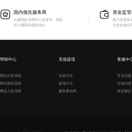
国内领先服务商
资金监管
火橘团队深耕抖小店多年，团队
客户交易资
实力属国内领先地位
专业合规合
帮助中心
充值提现
客服中
网店出售流程
充值方式
常见问题
网店购买流程
提现方式
在线问答
网店入驻流程
服务费说明
投诉建议