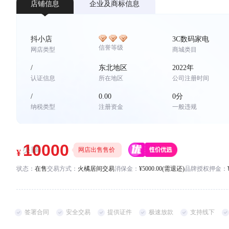
*
店铺信息
企业及商标信息
联系方式
手机号码
*
*
抖小店
3C数码家电
信誉等级
网店类型
商城类目
/
东北地区
2022年
认证信息
所在地区
公司注册时间
/
0.00
0分
纳税类型
注册资金
一般违规
网店出售售价
状态：
在售
交易方式：
火橘居间交易
消保金：
¥5000.00(需退还)
品牌授权押金：
签署合同
安全交易
提供证件
极速放款
支持线下