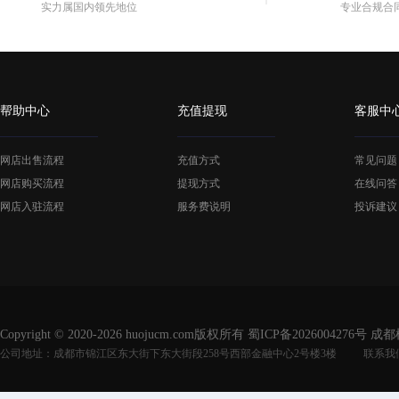
实力属国内领先地位
专业合规合
帮助中心
充值提现
客服中
网店出售流程
充值方式
常见问题
网店购买流程
提现方式
在线问答
网店入驻流程
服务费说明
投诉建议
Copyright © 2020-2026 huojucm.com版权所有
蜀ICP备2026004276号
成都
公司地址：成都市锦江区东大街下东大街段258号西部金融中心2号楼3楼
联系我们：