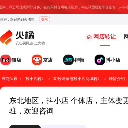
期，我公司注意到部分客户在购买抖音网络店铺后，存在试图规避平台监管，从事违
你好，欢迎来到火橘网！
登录
网店转让
猫店
京店
得物
抖小店
我要求购
我要出售
发布求购信息，找店速度
温馨提示：
店铺成交后我们将收取部分服务费用
提升95%
当前位置 ：
抖小店转让
>
3C数码家电抖小店商城转让
>
详情介绍
求购类型
网店类型
请选择
请选择
*
*
东北地区，抖小店 个体店，主体变更
驻，欢迎咨询
具体诉求
网店地址
*
*
网店名称