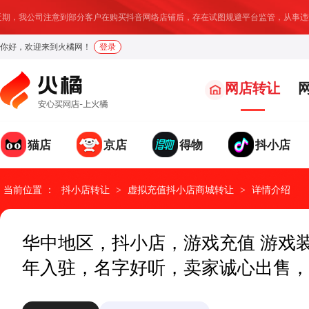
期，我公司注意到部分客户在购买抖音网络店铺后，存在试图规避平台监管，从事违规
你好，欢迎来到火橘网！
登录
网店转让
猫店
京店
得物
抖小店
我要求购
我要出售
发布求购信息，找店速度
温馨提示：
店铺成交后我们将收取部分服务费用
提升95%
当前位置 ：
抖小店转让
>
虚拟充值抖小店商城转让
>
详情介绍
求购类型
网店类型
请选择
请选择
*
*
华中地区，抖小店，游戏充值 游戏装
年入驻，名字好听，卖家诚心出售，
具体诉求
网店地址
*
*
网店名称