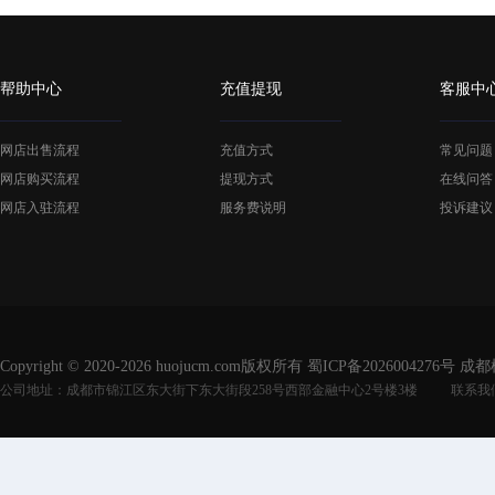
帮助中心
充值提现
客服中
网店出售流程
充值方式
常见问题
网店购买流程
提现方式
在线问答
网店入驻流程
服务费说明
投诉建议
Copyright © 2020-2026 huojucm.com版权所有
蜀ICP备2026004276号
成都
公司地址：成都市锦江区东大街下东大街段258号西部金融中心2号楼3楼
联系我们：