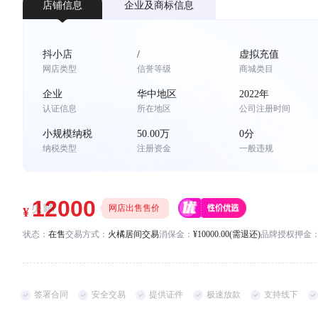
*
店铺信息
企业及商标信息
联系方式
手机号码
*
*
抖小店
/
虚拟充值
网店类型
信誉等级
商城类目
企业
华中地区
2022年
认证信息
所在地区
公司注册时间
小规模纳税
50.00万
0分
纳税类型
注册资金
一般违规
网店出售售价
状态：
在售
交易方式：
火橘居间交易
消保金：
¥10000.00(需退还)
品牌授权押金
签署合同
安全交易
提供证件
极速放款
支持线下